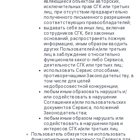
являющиеся объектом авторских,
исключительных прав СГК или третьих
лиц, при отсутствии предварительно
полученного письменного разрешения
соответствующих правообладателей;
выдавать себя за иных лиц, включая
сотрудников СГК, без законных
оснований, распространять ложную
информацию, иным образом вводить
других Пользователей и/или третьих
лиц в заблуждение относительно
функционала какого-либо Сервиса,
деятельности СГК или третьих лиц;
использовать Сервис способами,
противоречащими Законодательству, в
том числе для целей
недобросовестной конкуренции;
любым иным образовать нарушать и/
или содействовать в нарушении
Соглашения и/или пользовательских
документов Сервиса, положений
Законодательства;
любым иным образом нарушать или
содействовать в нарушении прав и
интересов СГК и/или третьих лиц.
Пользователь обязуется не использовать
функциональные возможности Сервиса для